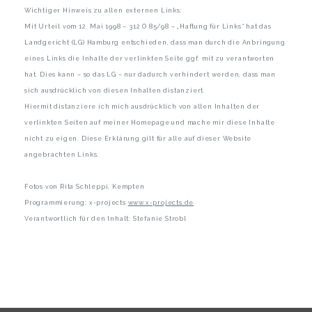
Wichtiger Hinweis zu allen externen Links:
Mit Urteil vom 12. Mai 1998 – 312 O 85/98 – „Haftung für Links“ hat das
Landgericht (LG) Hamburg entschieden, dass man durch die Anbringung
eines Links die Inhalte der verlinkten Seite ggf. mit zu verantworten
hat. Dies kann – so das LG – nur dadurch verhindert werden, dass man
sich ausdrücklich von diesen Inhalten distanziert.
Hiermit distanziere ich mich ausdrücklich von allen Inhalten der
verlinkten Seiten auf meiner Homepage und mache mir diese Inhalte
nicht zu eigen. Diese Erklärung gilt für alle auf dieser Website
angebrachten Links.
Fotos von Rita Schleppi, Kempten
Programmierung: x-projects
www.x-projects.de
Verantwortlich für den Inhalt: Stefanie Strobl